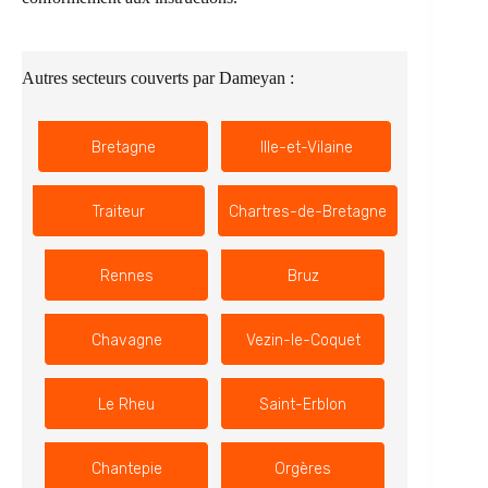
Autres secteurs couverts par Dameyan :
Bretagne
Ille-et-Vilaine
Traiteur
Chartres-de-Bretagne
Rennes
Bruz
Chavagne
Vezin-le-Coquet
Le Rheu
Saint-Erblon
Chantepie
Orgères