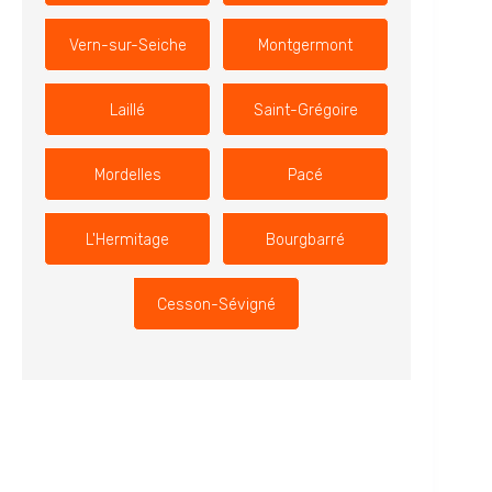
Vern-sur-Seiche
Montgermont
Laillé
Saint-Grégoire
Mordelles
Pacé
L'Hermitage
Bourgbarré
Cesson-Sévigné