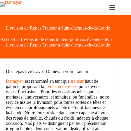
Passer
au
contenu
Livraison de Repas Traiteur à Saint-Jacques-de-la-Lande
Accueil
/
Livraison de repas traiteur pour vos événements
/
Livraison de Repas Traiteur à Saint-Jacques-de-la-Lande
Des repas livrés avec Dameyan votre traiteur
Dameyan
est renommé en tant que
traiteur
haut de
gamme, proposant la
livraison de repas
pour divers
types d’occasions. Pour des occasions telles que les
mariages, anniversaires, séminaires, ou funérailles, notre
service assure la livraison pour toutes sortes de fêtes et
événements professionnels à côté de Saint-Jacques-de-
la-Lande. Notre force réside dans notre capacité à livrer
des repas de qualité, chauds ou froids, adaptés à chaque
occasion. Nos plats se distinguent par leur présentation
irréprochable et leur conservation idéale, offrant ainsi