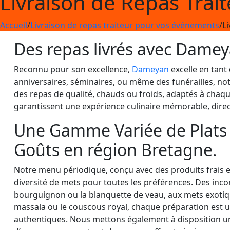
Livraison de Repas Trai
Accueil
/
Livraison de repas traiteur pour vos événements
/
L
Des repas livrés avec Damey
Reconnu pour son excellence,
Dameyan
excelle en tant
anniversaires, séminaires, ou même des funérailles, not
des repas de qualité, chauds ou froids, adaptés à chaqu
garantissent une expérience culinaire mémorable, dire
Une Gamme Variée de Plats 
Goûts en région Bretagne.
Notre menu périodique, conçu avec des produits frais et 
diversité de mets pour toutes les préférences. Des in
bourguignon ou la blanquette de veau, aux mets exotiqu
massala ou le couscous royal, chaque préparation est
authentiques. Nous mettons également à disposition u