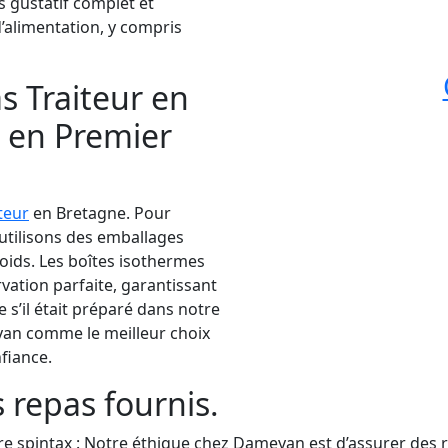
 gustatif complet et
d’alimentation, y compris
s Traiteur en
é en Premier
teur
en Bretagne. Pour
 utilisons des emballages
oids. Les boîtes isothermes
ation parfaite, garantissant
s’il était préparé dans notre
eyan comme le meilleur choix
nfiance.
 repas fournis.
re spintax : Notre éthique chez Dameyan est d’assurer des r