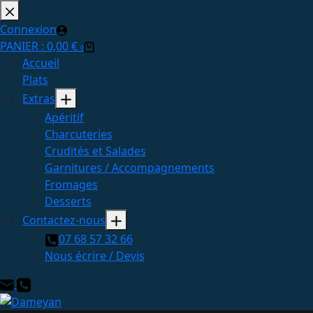
Passer
au
Connexion
contenu
PANIER :
0,00
€
0
Accueil
Plats
Extras
Apéritif
Charcuteries
Crudités et Salades
Garnitures / Accompagnements
Fromages
Desserts
Contactez-nous
07 68 57 32 66
Nous écrire / Devis