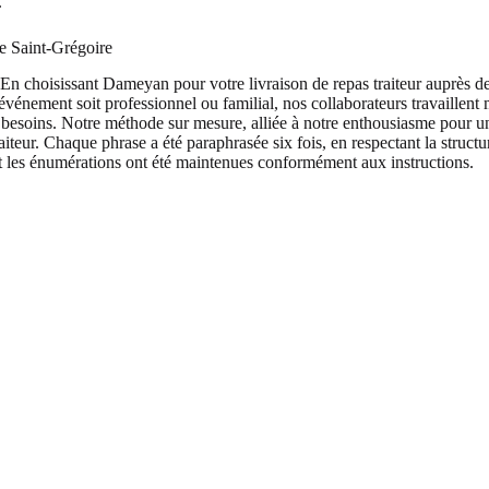
.
e Saint-Grégoire
: En choisissant Dameyan pour votre livraison de repas traiteur auprès 
événement soit professionnel ou familial, nos collaborateurs travaillen
os besoins. Notre méthode sur mesure, alliée à notre enthousiasme pou
raiteur. Chaque phrase a été paraphrasée six fois, en respectant la stru
s et les énumérations ont été maintenues conformément aux instructions.