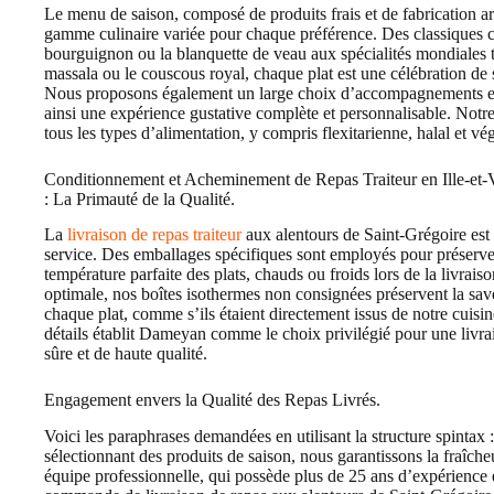
Le menu de saison, composé de produits frais et de fabrication a
gamme culinaire variée pour chaque préférence. Des classiques
bourguignon ou la blanquette de veau aux spécialités mondiales te
massala ou le couscous royal, chaque plat est une célébration de
Nous proposons également un large choix d’accompagnements et
ainsi une expérience gustative complète et personnalisable. Notre
tous les types d’alimentation, y compris flexitarienne, halal et vé
Conditionnement et Acheminement de Repas Traiteur en Ille-et-V
: La Primauté de la Qualité.
La
livraison de repas traiteur
aux alentours de Saint-Grégoire est
service. Des emballages spécifiques sont employés pour préserver 
température parfaite des plats, chauds ou froids lors de la livrai
optimale, nos boîtes isothermes non consignées préservent la save
chaque plat, comme s’ils étaient directement issus de notre cuisin
détails établit Dameyan comme le choix privilégié pour une livrai
sûre et de haute qualité.
Engagement envers la Qualité des Repas Livrés.
Voici les paraphrases demandées en utilisant la structure spintax
sélectionnant des produits de saison, nous garantissons la fraîche
équipe professionnelle, qui possède plus de 25 ans d’expérience en