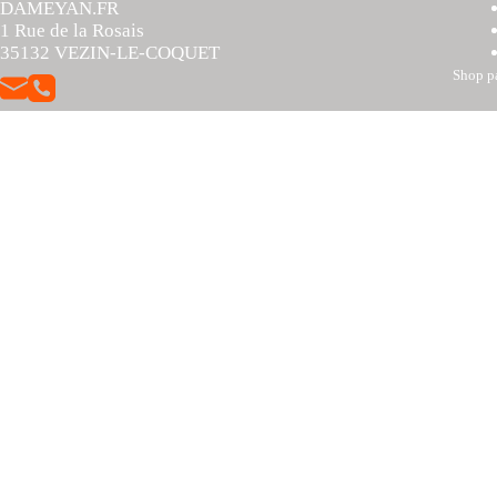
DAMEYAN.FR
1 Rue de la Rosais
35132 VEZIN-LE-COQUET
Shop 
Nous utilisons des cookies sur notre site web pour vous offrir l'expérien
TOUS les cookies. Toutefois, vous pouvez visiter "Paramètres des cook
Réglages
Tout Accepter
Fermer
Privacy Overview
This website uses cookies to improve your experience while you navigate
working of basic functionalities of the website. We also use third-part
You also have the option to opt-out of these cookies. But opting out o
Necessary
Necessary
Toujours activé
Necessary cookies are absolutely essential for the website to function p
Cookie
Durée
Description
11