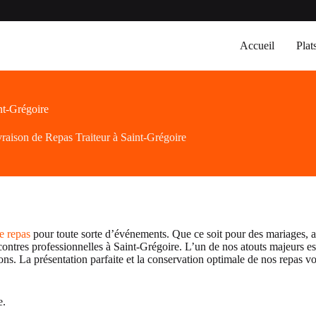
Accueil
Plat
nt-Grégoire
raison de Repas Traiteur à Saint-Grégoire
de repas
pour toute sorte d’événements. Que ce soit pour des mariages, 
ncontres professionnelles à Saint-Grégoire. L’un de nos atouts majeurs es
sions. La présentation parfaite et la conservation optimale de nos repas 
e.