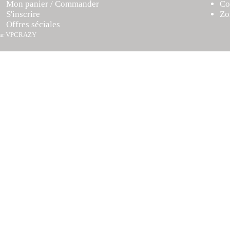
Mon panier / Commander
Co
S'inscrire
Zo
Offres séciales
par VPCRAZY
ce la plus pertinente en mémorisant vos préférences et vos visites répété
ies" pour fournir un consentement contrôlé.
 through the website. Out of these, the cookies that are categorized as
y cookies that help us analyze and understand how you use this website.
f some of these cookies may affect your browsing experience.
roperly. These cookies ensure basic functionalities and security feature