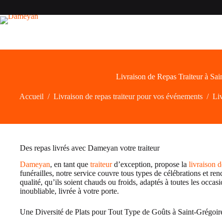
Passer
au
contenu
Livraison de Repas Traiteur à Sai
Accueil
/
Livraison de repas traiteur pour vos événements
/
Liv
Des repas livrés avec Dameyan votre traiteur
Dameyan
, en tant que
traiteur
d’exception, propose la
livraison 
funérailles, notre service couvre tous types de célébrations et re
qualité, qu’ils soient chauds ou froids, adaptés à toutes les occa
inoubliable, livrée à votre porte.
Une Diversité de Plats pour Tout Type de Goûts à Saint-Grégoir