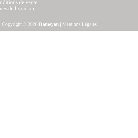
nditions de vente
nes de livraison
Copyright © 2026
Dameyan
|
Mentions Légales
es. En cliquant sur "Accepter tout", vous consentez à l'utilisation de
 necessary are stored on your browser as they are essential for the
 These cookies will be stored in your browser only with your consent.
s of the website, anonymously.