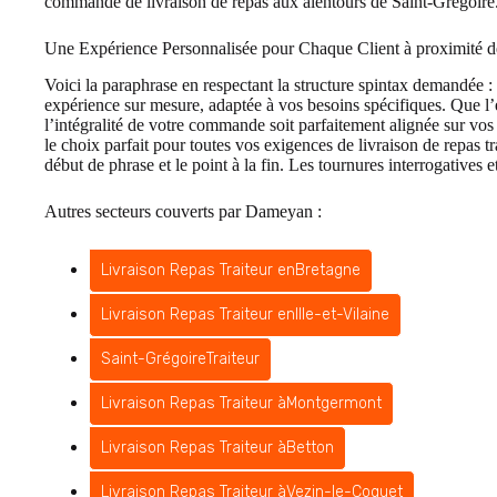
commande de livraison de repas aux alentours de Saint-Grégoire
Une Expérience Personnalisée pour Chaque Client à proximité d
Voici la paraphrase en respectant la structure spintax demandée 
expérience sur mesure, adaptée à vos besoins spécifiques. Que l’
l’intégralité de votre commande soit parfaitement alignée sur v
le choix parfait pour toutes vos exigences de livraison de repas t
début de phrase et le point à la fin. Les tournures interrogative
Autres secteurs couverts par Dameyan :
Livraison Repas Traiteur en
Bretagne
Livraison Repas Traiteur en
Ille-et-Vilaine
Saint-Grégoire
Traiteur
Livraison Repas Traiteur à
Montgermont
Livraison Repas Traiteur à
Betton
Livraison Repas Traiteur à
Vezin-le-Coquet