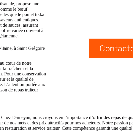
rtisanale, propose une
 comme le bœuf
lles que le poulet tikka
 saveurs authentiques.
 de sauces, assurant
 offre variée convient à
gétarienne.
Contact
ilaine, à Saint-Grégoire
 au cœur de notre
la fraîcheur et la
son. Pour une conservation
ur et la qualité de
e. L’attention portée aux
son de repas traiteur
 : Chez Dameyan, nous croyons en l’importance d’offrir des repas de qua
ur de nos mets et des prix attractifs pour nos acheteurs. Notre passion p
 restauration et service traiteur. Cette compétence garantit une qualité