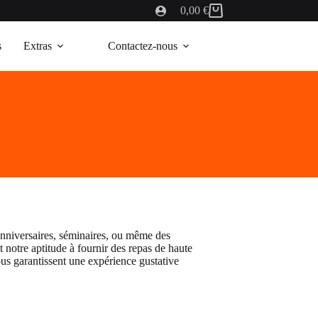
0,00
€
Panier
d’achat
s
Extras
Contactez-nous
anniversaires, séminaires, ou même des
t notre aptitude à fournir des repas de haute
vous garantissent une expérience gustative