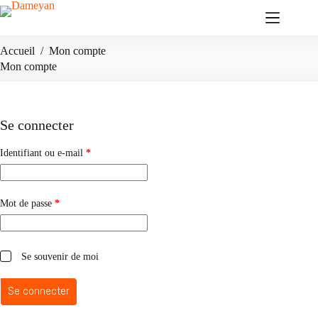
Passer
au
contenu
Accueil
/
Mon compte
Mon compte
Se connecter
Obligatoire
Identifiant ou e-mail
*
Obligatoire
Mot de passe
*
Se souvenir de moi
Se connecter