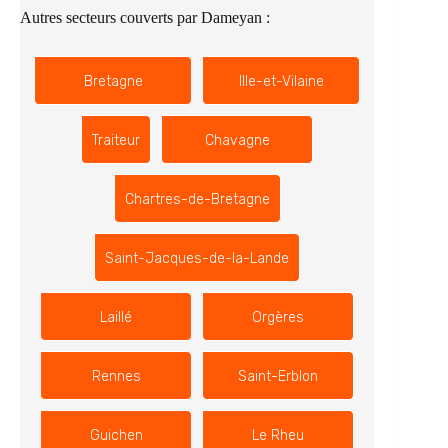
Autres secteurs couverts par Dameyan :
Bretagne
Ille-et-Vilaine
Traiteur
Chavagne
Chartres-de-Bretagne
Saint-Jacques-de-la-Lande
Laillé
Orgères
Rennes
Saint-Erblon
Guichen
Le Rheu