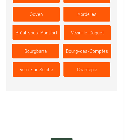
Goven
Mordelles
Bréal-sous-Montfort
Vezin-le-Coquet
Bourgbarré
Bourg-des-Comptes
Vern-sur-Seiche
Chantepie