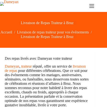
Passer
au
contenu
Livraison de Repas Traiteur à Bruz
Accueil
/
Livraison de repas traiteur pour vos événements
/
Livraison de Repas Traiteur à Bruz
Des repas livrés avec Dameyan votre traiteur
Dameyan
,
traiteur
réputé, offre un service de
livraison
de repas
pour différentes célébrations. Que ce soit pour
des événements comme les mariages, anniversaires,
séminaires, ou funérailles, nous desservons toutes sortes
de célébrations et réunions d’affaires à Bruz. Nous
sommes reconnus pour notre habileté à livrer des repas
excellents, chauds ou froids, appropriés à chaque
occasion. La présentation parfaite et la conservation
optimale de nos repas vous garantissent une expérience
gustative inoubliable, livrée à votre porte.