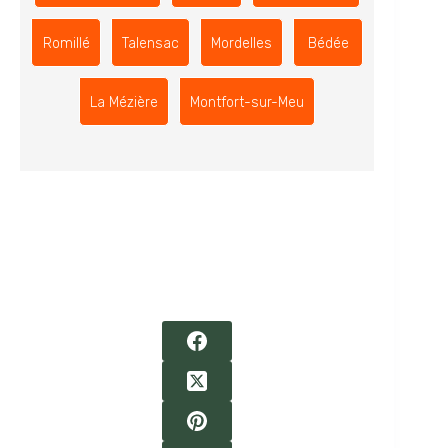
Romillé
Talensac
Mordelles
Bédée
La Mézière
Montfort-sur-Meu