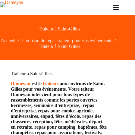
Passer
au
contenu
Traiteur à Saint-Gilles
Accueil
/
Livraison de repas traiteur pour vos événements
/
Traiteur à Saint-Gilles
Traiteur à Saint-Gilles
Dameyan
est le
traiteur
aux environs de Saint-
Gilles pour vos événements. Votre taiteur
Dameyan intervient pour tous types de
rassemblements comme les portes ouvertes,
kermesses, séminaire d’entreprise, repas
d’entreprise, repas pour comice agricole,
anniversaires, ehpad, fêtes d’école, repas des
chasseurs, réception, fêtes médiévales, départ
en retraite, repas pour camping, baptêmes, fête
champêtre, repas pour associations, festivals,