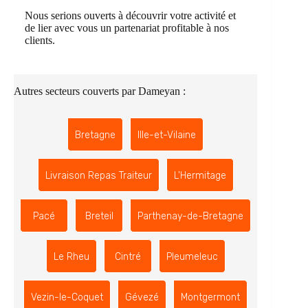
Nous serions ouverts à découvrir votre activité et
de lier avec vous un partenariat profitable à nos
clients.
Autres secteurs couverts par Dameyan :
Bretagne
Ille-et-Vilaine
Livraison Repas Traiteur
L'Hermitage
Pacé
Breteil
Parthenay-de-Bretagne
Le Rheu
Cintré
Pleumeleuc
Vezin-le-Coquet
Gévezé
Montgermont