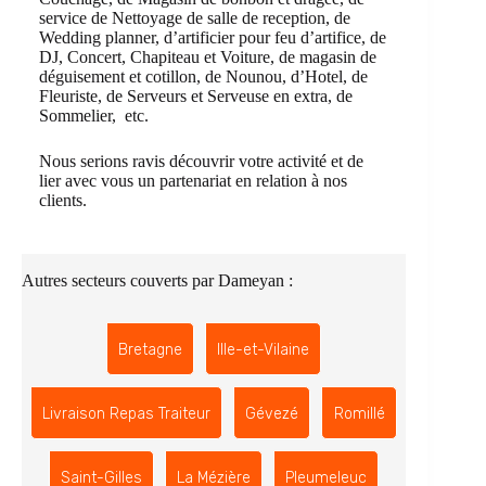
service de Nettoyage de salle de reception, de
Wedding planner, d’artificier pour feu d’artifice, de
DJ, Concert, Chapiteau et Voiture, de magasin de
déguisement et cotillon, de Nounou, d’Hotel, de
Fleuriste, de Serveurs et Serveuse en extra, de
Sommelier, etc.
Nous serions ravis découvrir votre activité et de
lier avec vous un partenariat en relation à nos
clients.
Autres secteurs couverts par Dameyan :
Bretagne
Ille-et-Vilaine
Livraison Repas Traiteur
Gévezé
Romillé
Saint-Gilles
La Mézière
Pleumeleuc