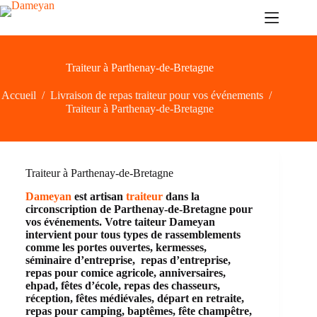
Passer
au
contenu
Traiteur à Parthenay-de-Bretagne
Accueil
/
Livraison de repas traiteur pour vos événements
/
Traiteur à Parthenay-de-Bretagne
Traiteur à Parthenay-de-Bretagne
Dameyan
est artisan
traiteur
dans la
circonscription de Parthenay-de-Bretagne pour
vos événements. Votre taiteur Dameyan
intervient pour tous types de rassemblements
comme les portes ouvertes, kermesses,
séminaire d’entreprise, repas d’entreprise,
repas pour comice agricole, anniversaires,
ehpad, fêtes d’école, repas des chasseurs,
réception, fêtes médiévales, départ en retraite,
repas pour camping, baptêmes, fête champêtre,