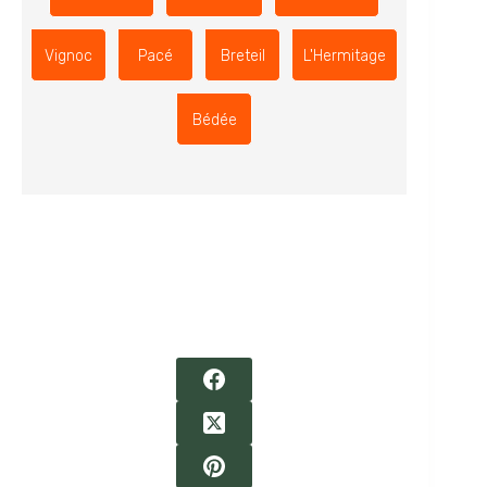
Vignoc
Pacé
Breteil
L'Hermitage
Bédée