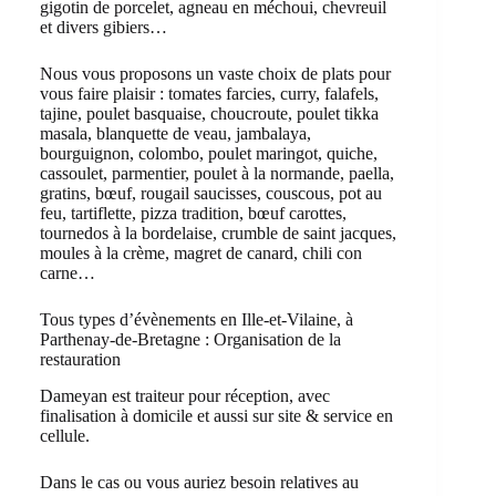
gigotin de porcelet, agneau en méchoui, chevreuil
et divers gibiers…
Nous vous proposons un vaste choix de plats pour
vous faire plaisir : tomates farcies, curry, falafels,
tajine, poulet basquaise, choucroute, poulet tikka
masala, blanquette de veau, jambalaya,
bourguignon, colombo, poulet maringot, quiche,
cassoulet, parmentier, poulet à la normande, paella,
gratins, bœuf, rougail saucisses, couscous, pot au
feu, tartiflette, pizza tradition, bœuf carottes,
tournedos à la bordelaise, crumble de saint jacques,
moules à la crème, magret de canard, chili con
carne…
Tous types d’évènements en Ille-et-Vilaine, à
Parthenay-de-Bretagne : Organisation de la
restauration
Dameyan est traiteur pour réception, avec
finalisation à domicile et aussi sur site & service en
cellule.
Dans le cas ou vous auriez besoin relatives au