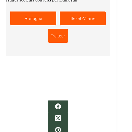
Bretagne
Ille-et-Vilaine
Traiteur