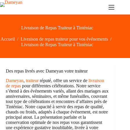
Passer
au
contenu
Livraison de Repas Traiteur à Tinténiac
Accueil
/
Livraison de repas traiteur pour vos événements
/
Livraison de Repas Traiteur à Tinténiac
Des repas livrés avec Dameyan votre traiteur
Dameyan
,
traiteur
réputé, offre un service de
livraison
de repas
pour différentes célébrations. Notre service
s’étend à des événements variés, allant des mariages aux
anniversaires, séminaires, et même funérailles, couvrant
tout type de célébrations et rencontres d’affaires près de
Tinténiac. Notre capacité à servir des repas de qualité,
chauds ou froids, adaptés à chaque événement, est notre
principal atout. La présentation parfaite et la
conservation optimale de nos repas vous garantissent
une expérience gustative inoubliable, livrée à votre