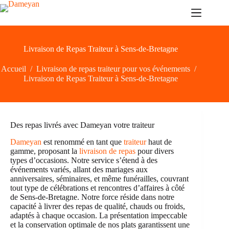
Passer
au
contenu
Livraison de Repas Traiteur à Sens-de-Bretagne
Accueil
/
Livraison de repas traiteur pour vos événements
/
Livraison de Repas Traiteur à Sens-de-Bretagne
Des repas livrés avec Dameyan votre traiteur
Dameyan
est renommé en tant que
traiteur
haut de
gamme, proposant la
livraison de repas
pour divers
types d’occasions. Notre service s’étend à des
événements variés, allant des mariages aux
anniversaires, séminaires, et même funérailles, couvrant
tout type de célébrations et rencontres d’affaires à côté
de Sens-de-Bretagne. Notre force réside dans notre
capacité à livrer des repas de qualité, chauds ou froids,
adaptés à chaque occasion. La présentation impeccable
et la conservation optimale de nos plats garantissent une