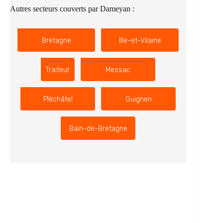
Autres secteurs couverts par Dameyan :
Bretagne
Ille-et-Vilaine
Traiteur
Messac
Pléchâtel
Guignen
Bain-de-Bretagne