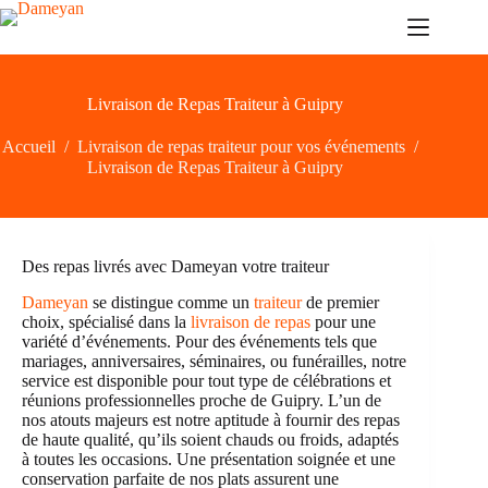
Passer
au
contenu
Livraison de Repas Traiteur à Guipry
Accueil
/
Livraison de repas traiteur pour vos événements
/
Livraison de Repas Traiteur à Guipry
Des repas livrés avec Dameyan votre traiteur
Dameyan
se distingue comme un
traiteur
de premier
choix, spécialisé dans la
livraison de repas
pour une
variété d’événements. Pour des événements tels que
mariages, anniversaires, séminaires, ou funérailles, notre
service est disponible pour tout type de célébrations et
réunions professionnelles proche de Guipry. L’un de
nos atouts majeurs est notre aptitude à fournir des repas
de haute qualité, qu’ils soient chauds ou froids, adaptés
à toutes les occasions. Une présentation soignée et une
conservation parfaite de nos plats assurent une