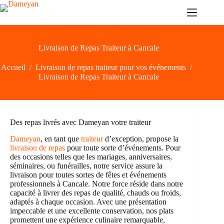
Passer
au
contenu
Livraison de Repas Traiteur à Cancale
Accueil
/
Livraison de repas traiteur pour vos événements
/
Livraison de Repas Traiteur à Cancale
Des repas livrés avec Dameyan votre traiteur
Dameyan
, en tant que
traiteur
d’exception, propose la
livraison de repas
pour toute sorte d’événements. Pour
des occasions telles que les mariages, anniversaires,
séminaires, ou funérailles, notre service assure la
livraison pour toutes sortes de fêtes et événements
professionnels à Cancale. Notre force réside dans notre
capacité à livrer des repas de qualité, chauds ou froids,
adaptés à chaque occasion. Avec une présentation
impeccable et une excellente conservation, nos plats
promettent une expérience culinaire remarquable,