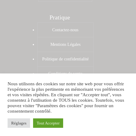
Pratique
Contactez-nous
Mentions Légales
Politique de confidentialité
Conditions de vente
Nous utilisons des cookies sur notre site web pour vous offrir
Zones de livraison
l'expérience la plus pertinente en mémorisant vos préférences
et vos visites répétées. En cliquant sur "Accepter tout", vous
Shop par VPCRAZY
consentez à l'utilisation de TOUS les cookies. Toutefois, vous
pouvez visiter "Paramètres des cookies" pour fournir un
consentement contrôlé.
Copyright © 2026
Réglages
Tout Accepter
Dameyan
|
Mentions
Légales