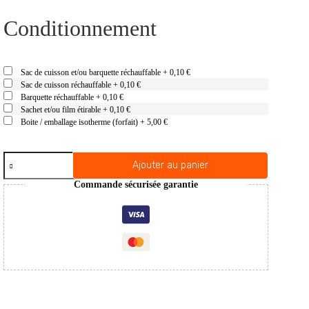
Conditionnement
Sac de cuisson et/ou barquette réchauffable
+
0,10 €
Sac de cuisson réchauffable
+
0,10 €
Barquette réchauffable
+
0,10 €
Sachet et/ou film étirable
+
0,10 €
Boite / emballage isotherme (forfait)
+
5,00 €
quantité
Ajouter au panier
de
Poulet
Commande sécurisée garantie
tikka
massala