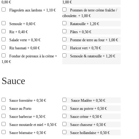
0,80 €
1,00 €
Flageolets aux lardons
+
1,10 €
Pommes de terre crème fraîche /
ciboulette.
+
1,00 €
Semoule
+
0,60 €
Ratatouille
+
1,20 €
Riz
+
0,40 €
Pâtes
+
0,50 €
Salade verte
+
0,30 €
Pomme de terre au four
+
1,00 €
Riz basmati
+
0,60 €
Haricot vert
+
0,70 €
Fondue de poireaux à la crème
+
Semoule & ratatouille
+
1,20 €
1,00 €
Sauce
Sauce forestière
+
0,50 €
Sauce Madère
+
0,50 €
Sauce au Porto
Sauce au poivre
+
0,50 €
Sauce barbecue
+
0,50 €
Sauce crème
+
0,50 €
Sauce moutarde et miel
+
0,50 €
Sauce chasseur
+
0,50 €
Sauce béarnaise
+
0,50 €
Sauce hollandaise
+
0,50 €