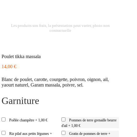
Les produits son frais, la présentation peut varier, photo non
contractuelle
Poulet tikka massala
14,00
€
Blanc de poulet, carotte, courgette, poivron, oignon, ail,
yaourt naturel, Garam massala, poivre, sel.
Garniture
Poêlée champêtre
+
1,00 €
Pommes de terre grenaille beurre
d'ail
+
1,00 €
Riz pilaf aux petits légumes
+
Gratin de pommes de terre
+