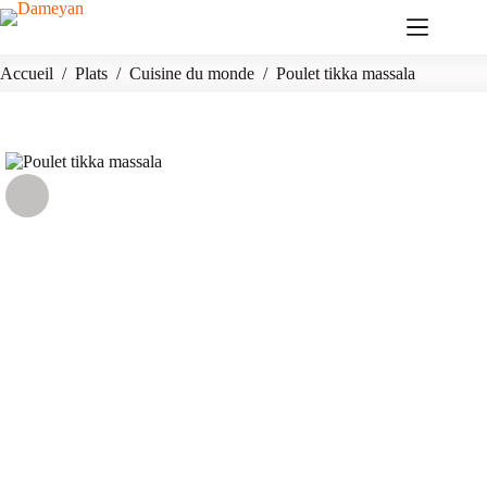
Passer
au
contenu
Accueil
/
Plats
/
Cuisine du monde
/
Poulet tikka massala