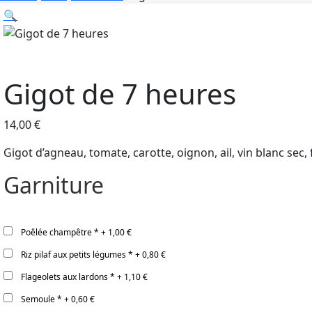
🔍
Gigot de 7 heures
14,00
€
Gigot d’agneau, tomate, carotte, oignon, ail, vin blanc sec, fo
Garniture
Poêlée champêtre
*
+
1,00 €
Riz pilaf aux petits légumes
*
+
0,80 €
Flageolets aux lardons
*
+
1,10 €
Semoule
*
+
0,60 €