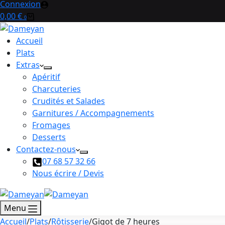
Connexion
Panier
0,00
€
0
d’achat
Accueil
Plats
Extras
Apéritif
Charcuteries
Crudités et Salades
Garnitures / Accompagnements
Fromages
Desserts
Contactez-nous
07 68 57 32 66
Nous écrire / Devis
Menu
Accueil
/
Plats
/
Rôtisserie
/
Gigot de 7 heures