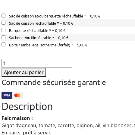
Sac de cuisson et/ou barquette réchauffable
*
+
0,10 €
Sac de cuisson réchauffable
*
+
0,10 €
Barquette réchauffable
*
+
0,10 €
Sachet et/ou film étirable
*
+
0,10 €
Boite / emballage isotherme (forfait)
*
+
5,00 €
quantité
de
Ajouter au panier
Gigot
Commande sécurisée garantie
de
7
heures
Description
Fait maison :
Gigot d’agneau, tomate, carotte, oignon, ail, vin blanc sec, f
En parts, prêt à servir.