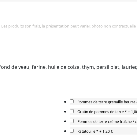
Les produits son frais, la présentation peut varier, photo non contractuelle
nd de veau, farine, huile de colza, thym, persil plat, laurier,
Pommes de terre grenaille beurre d
Gratin de pommes de terre
*
+
1,0
Pommes de terre crème fraîche / ci
Ratatouille
*
+
1,20 €