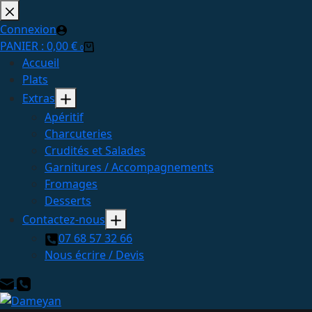
Passer
au
Connexion
contenu
PANIER :
0,00
€
0
Accueil
Plats
Extras
Apéritif
Charcuteries
Crudités et Salades
Garnitures / Accompagnements
Fromages
Desserts
Contactez-nous
07 68 57 32 66
Nous écrire / Devis