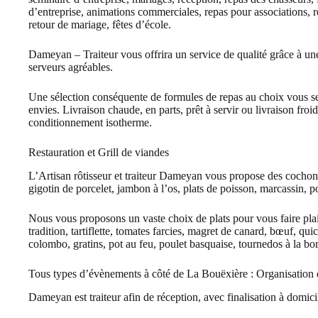
d’entreprise, animations commerciales, repas pour associations, 
retour de mariage, fêtes d’école.
Dameyan – Traiteur vous offrira un service de qualité grâce à une
serveurs agréables.
Une sélection conséquente de formules de repas au choix vous s
envies. Livraison chaude, en parts, prêt à servir ou livraison froi
conditionnement isotherme.
Restauration et Grill de viandes
L’Artisan rôtisseur et traiteur Dameyan vous propose des cochon de
gigotin de porcelet, jambon à l’os, plats de poisson, marcassin,
Nous vous proposons un vaste choix de plats pour vous faire plais
tradition, tartiflette, tomates farcies, magret de canard, bœuf, q
colombo, gratins, pot au feu, poulet basquaise, tournedos à la bo
Tous types d’évènements à côté de La Bouëxière : Organisation d
Dameyan est traiteur afin de réception, avec finalisation à domicile