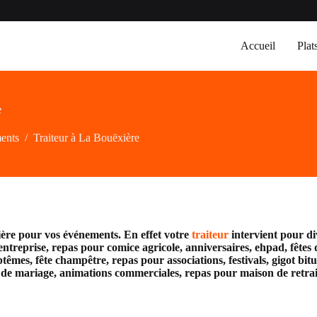
Accueil
Plat
e
ments
/
Traiteur à La Bouëxière
ière pour vos événements. En effet votre
traiteur
intervient pour d
ntreprise, repas pour comice agricole, anniversaires, ehpad, fêtes d
têmes, fête champêtre, repas pour associations, festivals, gigot bi
r de mariage, animations commerciales, repas pour maison de retrai