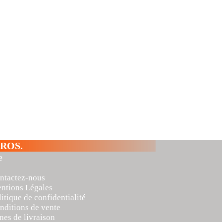
ROS.
e
ntactez-nous
ntions Légales
litique de confidentialité
nditions de vente
nes de livraison