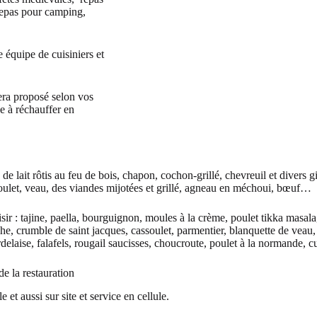
repas pour camping,
 équipe de cuisiniers et
era proposé selon vos
de à réchauffer en
 lait rôtis au feu de bois, chapon, cochon-grillé, chevreuil et divers gib
 poulet, veau, des viandes mijotées et grillé, agneau en méchoui, bœuf…
ir : tajine, paella, bourguignon, moules à la crème, poulet tikka masala
uiche, crumble de saint jacques, cassoulet, parmentier, blanquette de veau
rdelaise, falafels, rougail saucisses, choucroute, poulet à la normande, 
e la restauration
 et aussi sur site et service en cellule.