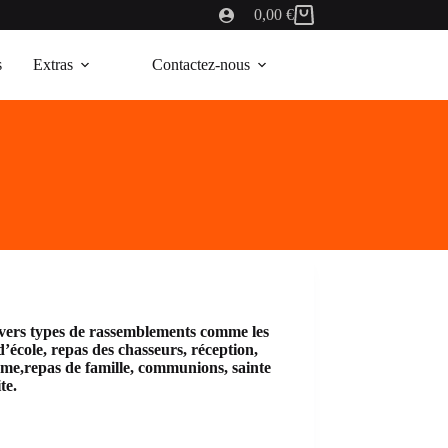
0,00
€
Panier
d’achat
s
Extras
Contactez-nous
ivers types de rassemblements comme les
’école, repas des chasseurs, réception,
tume,repas de famille, communions, sainte
te.