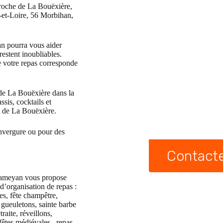
proche de La Bouëxière,
-et-Loire, 56 Morbihan,
an pourra vous aider
restent inoubliables.
e votre repas corresponde
 de La Bouëxière dans la
sis, cocktails et
on de La Bouëxière.
envergure ou pour des
Contact
 Dameyan vous propose
 d’organisation de repas :
es, fête champêtre,
 gueuletons, sainte barbe
aite, réveillons,
 fêtes médiévales, repas