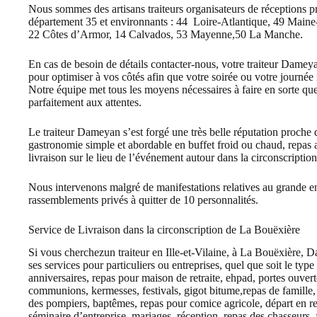
Nous sommes des artisans traiteurs organisateurs de réceptions 
département 35 et environnants : 44 Loire-Atlantique, 49 Maine
22 Côtes d’Armor, 14 Calvados, 53 Mayenne,50 La Manche.
En cas de besoin de détails contacter-nous, votre traiteur Damey
pour optimiser à vos côtés afin que votre soirée ou votre journée 
Notre équipe met tous les moyens nécessaires à faire en sorte qu
parfaitement aux attentes.
Le traiteur Dameyan s’est forgé une très belle réputation proche
gastronomie simple et abordable en buffet froid ou chaud, repas as
livraison sur le lieu de l’événement autour dans la circonscripti
Nous intervenons malgré de manifestations relatives au grande 
rassemblements privés à quitter de 10 personnalités.
Service de Livraison dans la circonscription de La Bouëxière
Si vous cherchezun traiteur en Ille-et-Vilaine, à La Bouëxière,
ses services pour particuliers ou entreprises, quel que soit le type
anniversaires, repas pour maison de retraite, ehpad, portes ouvert
communions, kermesses, festivals, gigot bitume,repas de famille,
des pompiers, baptêmes, repas pour comice agricole, départ en retr
séminaire d’entreprise, mariages, réception, repas des chasseurs,