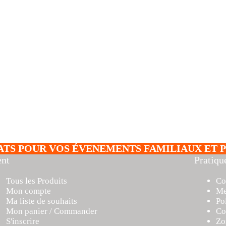
ATS POUR VOS ÉVENEMENTS FAMILIAUX ET P
ent
Pratiqu
Tous les Produits
Co
Mon compte
Me
Ma liste de souhaits
Po
Mon panier / Commander
Co
S'inscrire
Zo