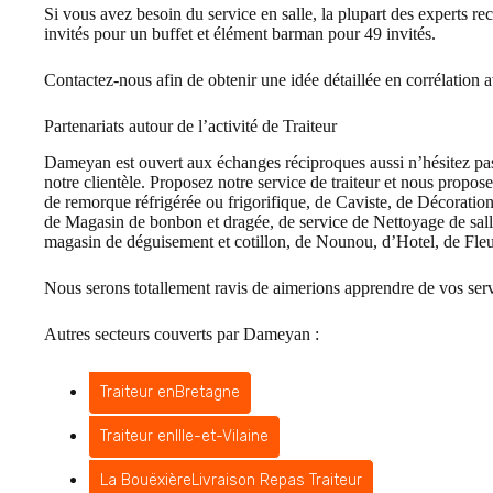
Si vous avez besoin du service en salle, la plupart des experts re
invités pour un buffet et élément barman pour 49 invités.
Contactez-nous afin de obtenir une idée détaillée en corrélation
Partenariats autour de l’activité de Traiteur
Dameyan est ouvert aux échanges réciproques aussi n’hésitez pas 
notre clientèle. Proposez notre service de traiteur et nous propos
de remorque réfrigérée ou frigorifique, de Caviste, de Décoratio
de Magasin de bonbon et dragée, de service de Nettoyage de salle 
magasin de déguisement et cotillon, de Nounou, d’Hotel, de Fleur
Nous serons totallement ravis de aimerions apprendre de vos servic
Autres secteurs couverts par Dameyan :
Traiteur en
Bretagne
Traiteur en
Ille-et-Vilaine
La Bouëxière
Livraison Repas Traiteur