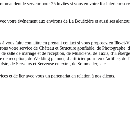
commandent le serveur pour 25 invités si vous en votre for intérieur serv
 avec votre événement aux environs de La Bouëxière et aussi ses alentou
à vous faire connaître en prenant contact si vous proposez en Ille-et-V
erons votre service de Château et Structure gonflable, de Photographe, de
n de salle de mariage et de reception, de Musiciens, de Taxis, d’Héber
de reception, de Wedding planner, d’artificier pour feu d’artifice, de 
iste, de Serveurs et Serveuse en extra, de Sommelier, etc.
es et de lier avec vous un partenariat en relation à nos clients.