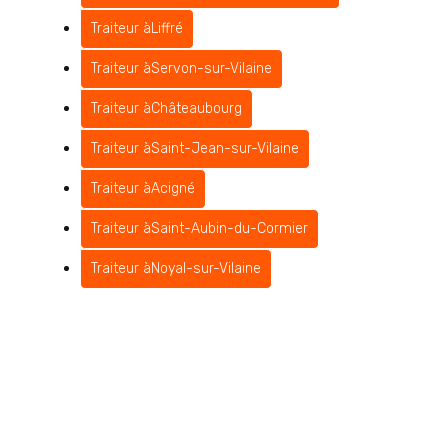
Traiteur à
Liffré
Traiteur à
Servon-sur-Vilaine
Traiteur à
Châteaubourg
Traiteur à
Saint-Jean-sur-Vilaine
Traiteur à
Acigné
Traiteur à
Saint-Aubin-du-Cormier
Traiteur à
Noyal-sur-Vilaine