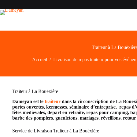
Passer
au
contenu
Traiteur à La Bouëxièr
Accueil
/
Livraison de repas traiteur pour vos événe
Traiteur à La Bouëxière
Dameyan est le
traiteur
dans la circonscription de La Bouëx
portes ouvertes, kermesses, séminaire d’entreprise, repas d’e
fêtes médiévales, départ en retraite, repas pour camping, bap
barbe des pompiers, gueuletons, mariages, réveillons, retou
Service de Livraison Traiteur à La Bouëxière