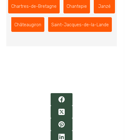
Chartres-de-Bretagne
Chantepie
Janzé
Châteaugiron
Saint-Jacques-de-la-Lande