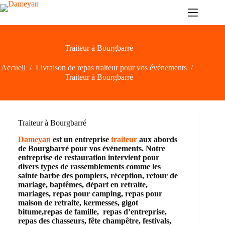
Passer
au
contenu
Traiteur à Bourgbarré
Accueil
/
Livraison de repas traiteur pour vos événements
/
Traiteur à Bourgbarré
Traiteur à Bourgbarré
Dameyan
est un entreprise
traiteur
aux abords
de Bourgbarré pour vos événements. Notre
entreprise de restauration intervient pour
divers types de rassemblements comme les
sainte barbe des pompiers, réception, retour de
mariage, baptêmes, départ en retraite,
mariages, repas pour camping, repas pour
maison de retraite, kermesses, gigot
bitume,repas de famille, repas d’entreprise,
repas des chasseurs, fête champêtre, festivals,