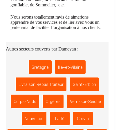
gonflable, de Sommelier, etc.
Nous serons totallement ravis de aimerions
apprendre de vos services et de lier avec vous un
partenariat de faciliter l’organisation à nos clients.
Autres secteurs couverts par Dameyan :
Bretagne
Ille-et-Vilaine
Livraison Repas Traiteur
Saint-Erblon
Corps-Nuds
Orgères
Vern-sur-Seiche
Nouvoitou
Laillé
Crevin