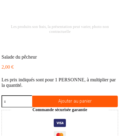
Les produits son frais, la présentation peut varier, photo non
contractuelle
Salade du pêcheur
2,00
€
Les prix indiqués sont pour 1 PERSONNE, à multiplier par
la quantité.
quantité
Ajouter au panier
de
Salade
Commande sécurisée garantie
du
pêcheur