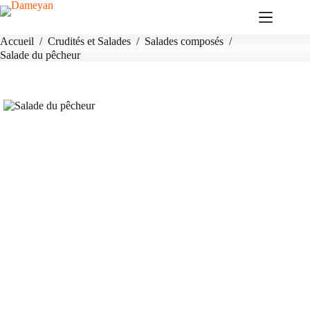
Passer
au
contenu
Accueil
/
Crudités et Salades
/
Salades composés
/
Salade du pêcheur