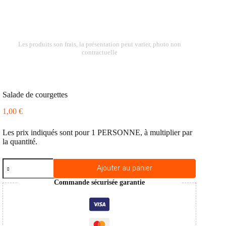
Les produits son frais, la présentation peut varier, photo non
contractuelle
Salade de courgettes
1,00
€
Les prix indiqués sont pour 1 PERSONNE, à multiplier par
la quantité.
quantité
Ajouter au panier
de
Salade
Commande sécurisée garantie
de
courgettes