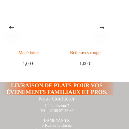
Macédoine
Betteraves rouge
C
1,00
€
1,00
€
LIVRAISON DE PLATS POUR VOS
ÉVENEMENTS FAMILIAUX ET PROS.
Nous Contacter
Une question ?
Tel : 07 68 57 32 66
DAMEYAN.FR
1 Rue de la Rosais