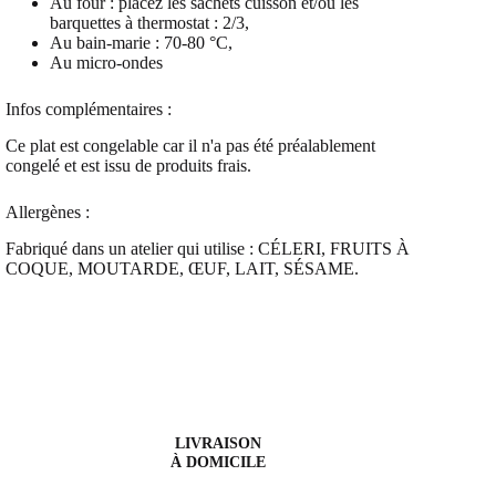
Au four : placez les sachets cuisson et/ou les
barquettes à thermostat : 2/3,
Au bain-marie : 70-80 °C,
Au micro-ondes
Infos complémentaires :
Ce plat est congelable car il n'a pas été préalablement
congelé et est issu de produits frais.
Allergènes :
Fabriqué dans un atelier qui utilise : CÉLERI, FRUITS À
COQUE, MOUTARDE, ŒUF, LAIT, SÉSAME.
LIVRAISON
À DOMICILE