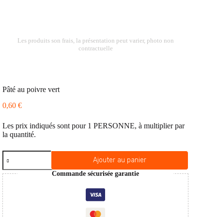
Les produits son frais, la présentation peut varier, photo non
contractuelle
Pâté au poivre vert
0,60
€
Les prix indiqués sont pour 1 PERSONNE, à multiplier par
la quantité.
quantité
Ajouter au panier
de
Pâté
Commande sécurisée garantie
au
poivre
vert